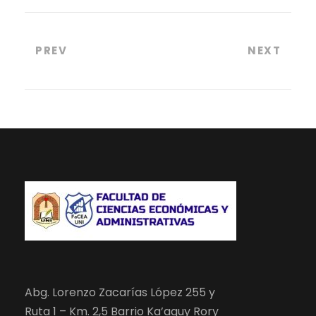
PREV
NEXT
Abg. Lorenzo Zacarías López 255 y
Ruta 1 – Km. 2,5 Barrio Ka’aguy Rory