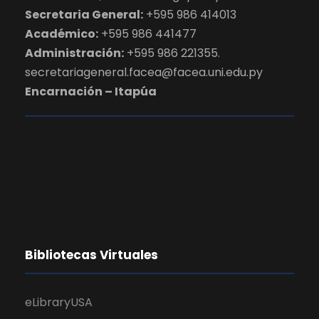
Secretaria General:
+595 986 414013
Académico:
+595 986 441477
Administración:
+595 986 221355.
secretariageneral.facea@facea.uni.edu.py
Encarnación – Itapúa
Bibliotecas Virtuales
eLibraryUSA