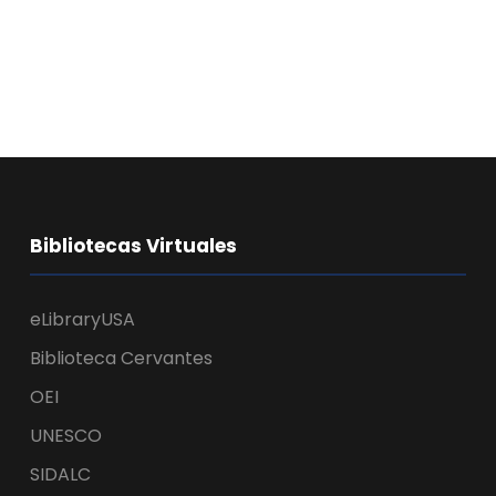
Bibliotecas Virtuales
eLibraryUSA
Biblioteca Cervantes
OEI
UNESCO
SIDALC