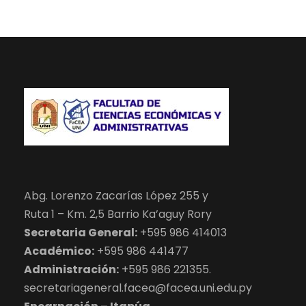
Abg. Lorenzo Zacarías López 255 y
Ruta 1 – Km. 2,5 Barrio Ka’aguy Rory
Secretaria General:
+595 986 414013
Académico:
+595 986 441477
Administración:
+595 986 221355.
secretariageneral.facea@facea.uni.edu.py