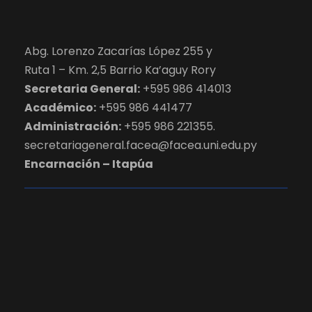
Abg. Lorenzo Zacarías López 255 y
Ruta 1 – Km. 2,5 Barrio Ka’aguy Rory
Secretaria General:
+595 986 414013
Académico:
+595 986 441477
Administración:
+595 986 221355.
secretariageneral.facea@facea.uni.edu.py
Encarnación – Itapúa