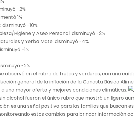
1%
sminuyó -2%
aumentó 1%
: disminuyó -10%
ieza/Higiene y Aseo Personal: disminuyó -2%
aturales y Yerba Mate: disminuyó -4%
isminuyó -1%
disminuyó -2%
e observó en el rubro de frutas y verduras, con una caíd
ducción general de la inflación de la Canasta Básica Alim
 a una mayor oferta y mejores condiciones climáticas.
 sin alcohol fueron el único rubro que mostró un ligero au
ión es una señal positiva para las familias que buscan es
onitoreando estos cambios para brindar información act