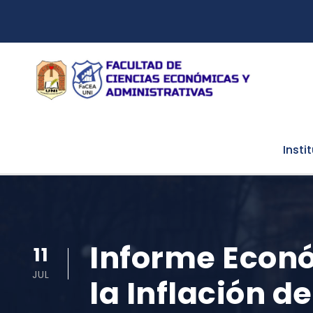
Insti
Informe Econó
11
JUL
la Inflación d