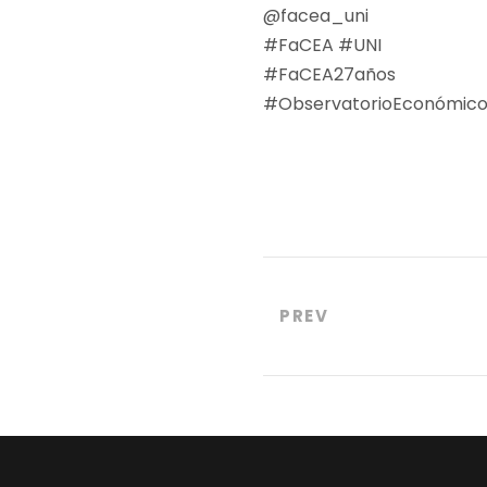
@facea_uni
#FaCEA
#UNI
#FaCEA27años
#ObservatorioEconómic
PREV