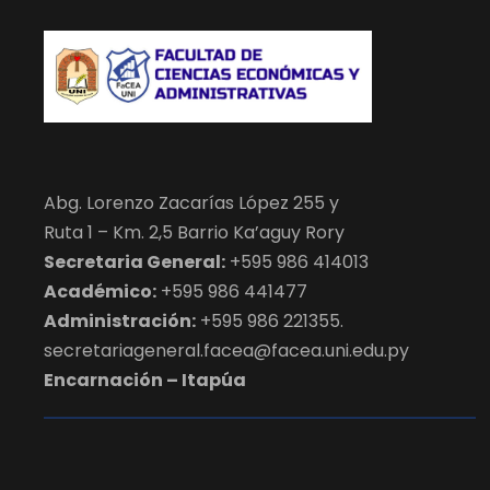
Abg. Lorenzo Zacarías López 255 y
Ruta 1 – Km. 2,5 Barrio Ka’aguy Rory
Secretaria General:
+595 986 414013
Académico:
+595 986 441477
Administración:
+595 986 221355.
secretariageneral.facea@facea.uni.edu.py
Encarnación – Itapúa