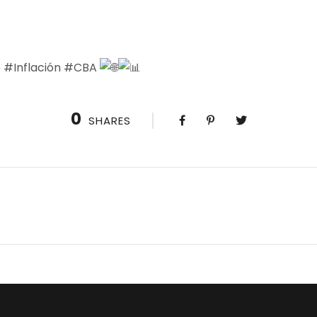
o
#Inflación
#CBA
0
SHARES