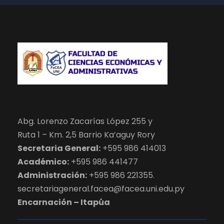
Abg. Lorenzo Zacarías López 255 y
Ruta 1 – Km. 2,5 Barrio Ka’aguy Rory
Secretaria General:
+595 986 414013
Académico:
+595 986 441477
Administración:
+595 986 221355.
secretariageneral.facea@facea.uni.edu.py
Encarnación – Itapúa