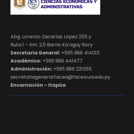
Abg. Lorenzo Zacarías López 255 y
Ruta 1 – Km. 2,5 Barrio Ka’aguy Rory
Secretaria General:
+595 986 414013
Académico:
+595 986 441477
Administración:
+595 986 221355.
secretariageneral.facea@facea.uni.edu.py
Encarnación – Itapúa