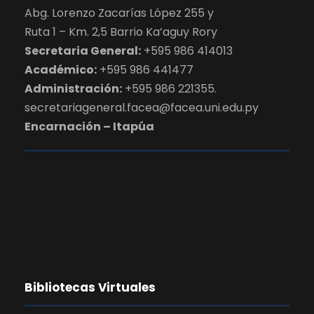
Abg. Lorenzo Zacarías López 255 y
Ruta 1 – Km. 2,5 Barrio Ka’aguy Rory
Secretaria General:
+595 986 414013
Académico:
+595 986 441477
Administración:
+595 986 221355.
secretariageneral.facea@facea.uni.edu.py
Encarnación – Itapúa
Bibliotecas Virtuales