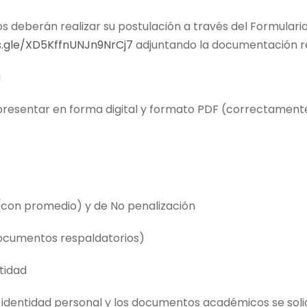
s deberán realizar su postulación a través del Formulari
s.gle/XD5KffnUNJn9NrCj7
adjuntando la documentación r
a
resentar en forma digital y formato PDF (correctamente 
(con promedio) y de No penalización
documentos respaldatorios)
tidad
dentidad personal y los documentos académicos se solic