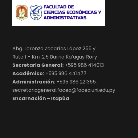
Abg. Lorenzo Zacarías López 255 y
Ruta 1 – Km. 2,5 Barrio Ka’aguy Rory
Secretaria General:
+595 986 414013
Académico:
+595 986 441477
Administración:
+595 986 221355.
secretariageneral.facea@facea.uni.edu.py
Encarnación – Itapúa