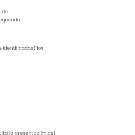
o de
equerida.
identificados) los
ita la presentación del