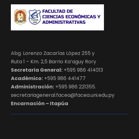
Abg. Lorenzo Zacarías López 255 y
Ruta 1 – Km. 2,5 Barrio Ka’aguy Rory
Secretaria General:
+595 986 414013
Académico:
+595 986 441477
Administración:
+595 986 221355.
secretariageneral.facea@facea.uni.edu.py
Encarnación – Itapúa