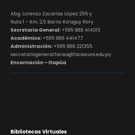
Abg. Lorenzo Zacarías López 255 y
Ruta 1 – Km. 2,5 Barrio Ka’aguy Rory
Secretaria General:
+595 986 414013
Académico:
+595 986 441477
Administración:
+595 986 221355.
secretariageneral.facea@facea.uni.edu.py
Encarnación – Itapúa
Bibliotecas Virtuales